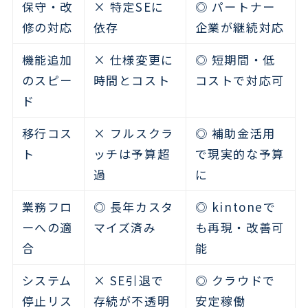
保守・改
× 特定SEに
◎ パートナー
修の対応
依存
企業が継続対応
機能追加
× 仕様変更に
◎ 短期間・低
のスピー
時間とコスト
コストで対応可
ド
移行コス
× フルスクラ
◎ 補助金活用
ト
ッチは予算超
で現実的な予算
過
に
業務フロ
◎ 長年カスタ
◎ kintoneで
ーへの適
マイズ済み
も再現・改善可
合
能
システム
× SE引退で
◎ クラウドで
停止リス
存続が不透明
安定稼働